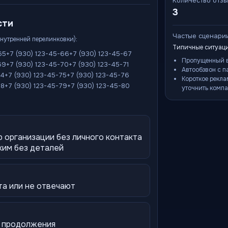
Количество отз
3
сти
Частые сценари
внутренней перелинковки):
Типичные ситуаци
65
+7 (930) 123-45-66
+7 (930) 123-45-67
Пропущенный в
69
+7 (930) 123-45-70
+7 (930) 123-45-71
Автообзвон с п
74
+7 (930) 123-45-75
+7 (930) 123-45-76
Короткое рекла
78
+7 (930) 123-45-79
+7 (930) 123-45-80
уточнить компа
 организации без личного контакта
ким без деталей
та или не отвечают
з продолжения