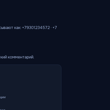
сывают как: +79301234572 · +7
ткий комментарий.
ации