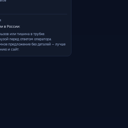
ывов
и
и в России:
ызов или тишина в трубке.
аузой перед ответом оператора.
мное предложение без деталей — лучше
нию и сайт.