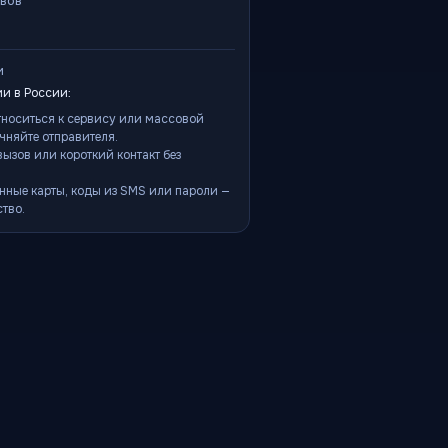
ывов
и
и в России:
тноситься к сервису или массовой
чняйте отправителя.
ызов или короткий контакт без
нные карты, коды из SMS или пароли —
тво.