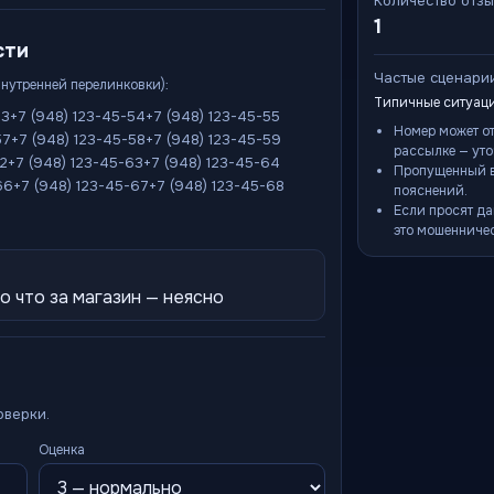
Количество отз
1
сти
Частые сценари
внутренней перелинковки):
Типичные ситуаци
53
+7 (948) 123-45-54
+7 (948) 123-45-55
Номер может о
57
+7 (948) 123-45-58
+7 (948) 123-45-59
рассылке — уто
62
+7 (948) 123-45-63
+7 (948) 123-45-64
Пропущенный в
66
+7 (948) 123-45-67
+7 (948) 123-45-68
пояснений.
Если просят да
это мошенничес
о что за магазин — неясно
оверки.
Оценка