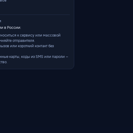
ывов
и
и в России:
тноситься к сервису или массовой
чняйте отправителя.
ызов или короткий контакт без
нные карты, коды из SMS или пароли —
тво.