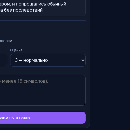
ером, и попрощались обычный
ра без последствий
оверки.
Оценка
авить отзыв