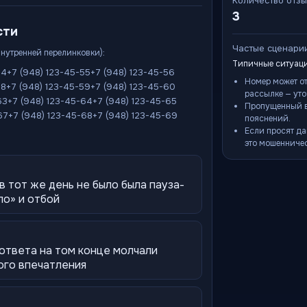
Количество отз
3
сти
Частые сценари
внутренней перелинковки):
Типичные ситуаци
54
+7 (948) 123-45-55
+7 (948) 123-45-56
Номер может о
58
+7 (948) 123-45-59
+7 (948) 123-45-60
рассылке — уто
63
+7 (948) 123-45-64
+7 (948) 123-45-65
Пропущенный в
67
+7 (948) 123-45-68
+7 (948) 123-45-69
пояснений.
Если просят да
это мошенничес
в тот же день не было была пауза-
ло» и отбой
 ответа на том конце молчали
ого впечатления