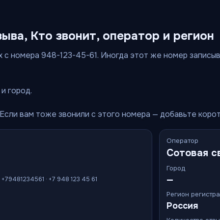
зыва, Кто звонит, оператор и регион
 с номера 948-123-45-61. Иногда этот же номер записываю
и город.
 Если вам тоже звонили с этого номера — добавьте коро
Оператор
Сотовая с
Город
—
· +79481234561 · +7 948 123 45 61
Регион регистр
Россия