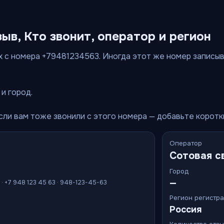
зыв, Кто звонит, оператор и регион
 с номера +79481234563. Иногда этот же номер записываю
и город.
Если вам тоже звонили с этого номера — добавьте корот
Оператор
Сотовая с
Город
—
 · +7 948 123 45 63 · 948-123-45-63
Регион регистр
Россия