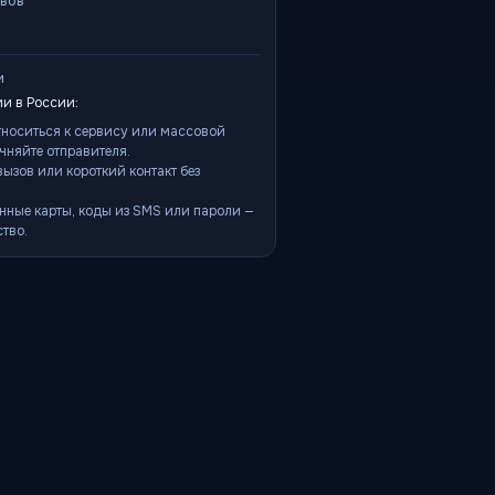
ывов
и
и в России:
тноситься к сервису или массовой
чняйте отправителя.
ызов или короткий контакт без
нные карты, коды из SMS или пароли —
тво.