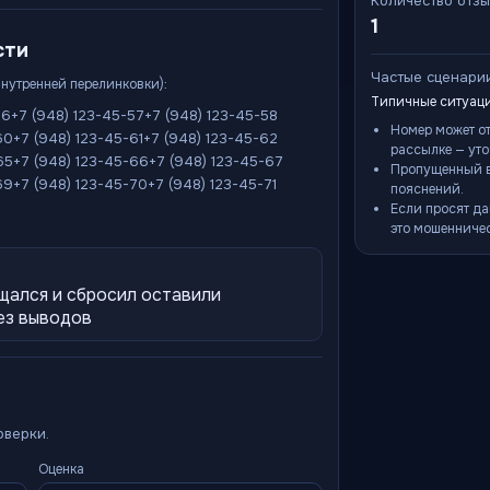
Количество отз
1
сти
Частые сценари
внутренней перелинковки):
Типичные ситуаци
56
+7 (948) 123-45-57
+7 (948) 123-45-58
Номер может о
60
+7 (948) 123-45-61
+7 (948) 123-45-62
рассылке — уто
65
+7 (948) 123-45-66
+7 (948) 123-45-67
Пропущенный в
69
+7 (948) 123-45-70
+7 (948) 123-45-71
пояснений.
Если просят да
это мошенничес
щался и сбросил оставили
ез выводов
оверки.
Оценка