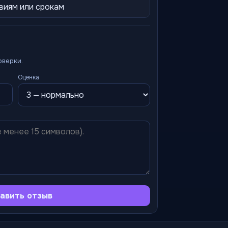
виям или срокам
оверки.
Оценка
авить отзыв