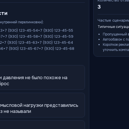
Количество отз
3
сти
Частые сценари
внутренней перелинковки):
Типичные ситуаци
53
+7 (930) 123-45-54
+7 (930) 123-45-55
Пропущенный в
57
+7 (930) 123-45-58
+7 (930) 123-45-59
Автообзвон с п
62
+7 (930) 123-45-63
+7 (930) 123-45-64
Короткое рекла
66
+7 (930) 123-45-67
+7 (930) 123-45-68
уточнить компа
и давления не было похоже на
брос
смысловой нагрузки представились
аз не называли