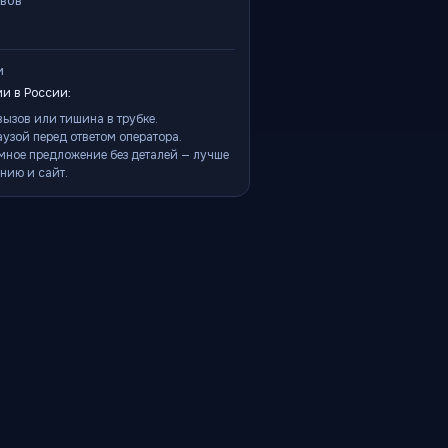
ывов
и
и в России:
ызов или тишина в трубке.
аузой перед ответом оператора.
мное предложение без деталей — лучше
нию и сайт.