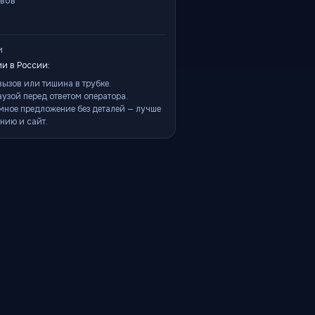
ывов
и
и в России:
ызов или тишина в трубке.
аузой перед ответом оператора.
мное предложение без деталей — лучше
нию и сайт.