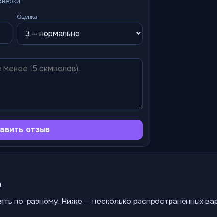
оверки.
Оценка
авить отзыв
а
ять по-разному. Ниже — несколько распространённых ва