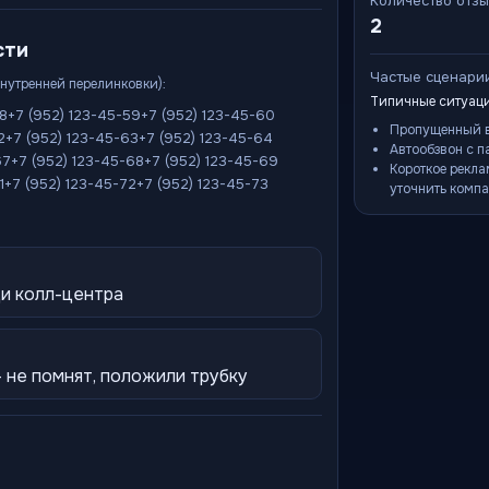
Количество отз
2
сти
Частые сценари
внутренней перелинковки):
Типичные ситуаци
58
+7 (952) 123-45-59
+7 (952) 123-45-60
Пропущенный в
2
+7 (952) 123-45-63
+7 (952) 123-45-64
Автообзвон с п
67
+7 (952) 123-45-68
+7 (952) 123-45-69
Короткое рекла
1
+7 (952) 123-45-72
+7 (952) 123-45-73
уточнить компа
ди колл-центра
— не помнят, положили трубку