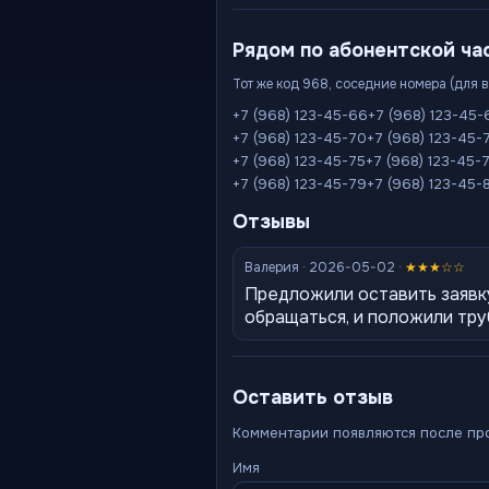
Рядом по абонентской ча
Тот же код 968, соседние номера (для 
+7 (968) 123-45-66
+7 (968) 123-45-
+7 (968) 123-45-70
+7 (968) 123-45-7
+7 (968) 123-45-75
+7 (968) 123-45-
+7 (968) 123-45-79
+7 (968) 123-45-
Отзывы
Валерия · 2026-05-02 ·
★★★☆☆
Предложили оставить заявку
обращаться, и положили тру
Оставить отзыв
Комментарии появляются после пр
Имя