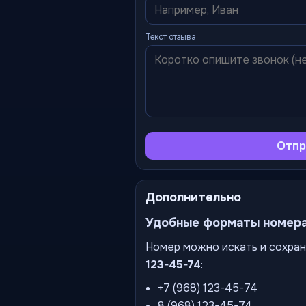
Текст отзыва
Отпр
Дополнительно
Удобные форматы номер
Номер можно искать и сохран
123-45-74
:
+7 (968) 123-45-74
8 (968) 123-45-74