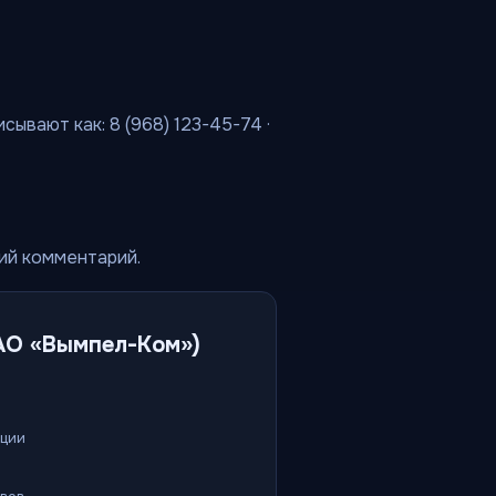
сывают как: 8 (968) 123-45-74 ·
кий комментарий.
АО «Вымпел-Ком»)
ации