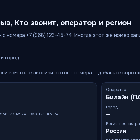
зыв, Кто звонит, оператор и регион
 с номера +7 (968) 123-45-74. Иногда этот же номер запи
и город.
Если вам тоже звонили с этого номера — добавьте корот
Оператор
Билайн (П
Город
—
 968 123 45 74 · 968-123-45-74
Регион регистр
Россия